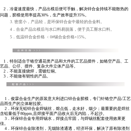
2．冷凝速度最快，产品出模后便可手触，解决锌合金持续不能散热的
问题，胶模使用率提高30%，生产效率提升35%。
3. 密度小，产品轻，是环保锌合金中最轻的合金料。
4．合金产品出模后与水口料易脱落，便于员工掰水口料。
5．低温锌合金价格 ﹤0#锡合金价格×15%。
1．特别适合于铬空通花类产品和大件的工艺品摆件，如铬空产品、工
艺品、公仔、摆件、复杂大件立体产品等。
2．不能直接烧焊，需镀红铜。
3．不能做有韧性的产品。
1．俊霖合金生产的原装意大利进口锌合金胶模，专门针铬空产品/工艺
品而生产的立体耐拉胶。
2．环保无铅锌合金焊锡丝，熔点低，走水好，烟少；最重要的是焊丝
含铅量低于80ppm,且焊接平面产品收火后无内陷，不起沙。
3．环保锌合金专用焊锡水，焊接点牢固，与焊锡丝配套使用效果更
佳。
4
．
环保锌合金除渣剂，无烟除渣通透，经济环保，解决了原有除渣剂